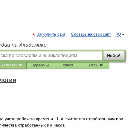
Запомнить сайт
Словарь на свой сайт
RU
едии на Академике
Найти!
Толкования
Переводы
Книги
Игры ⚽
логии
ца
учета
рабочего
времени
.
Ч
.-
д
.
считается
отработанным
при
личества
отработанных
им
часов
.