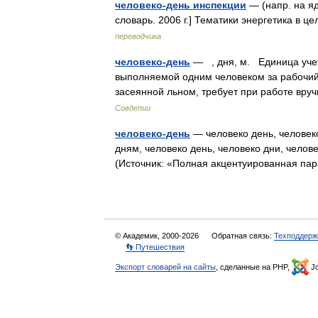
человеко-день инспекции
— (напр. на яд
словарь. 2006 г.] Тематики энергетика в 
переводчика
человеко-день
— , дня, м. Единица учет
выполняемой одним человеком за рабочий 
засеянной льном, требует при работе вру
Совдепии
человеко-день
— человеко день, человеко
дням, человеко день, человеко дни, челов
(Источник: «Полная акцентуированная па
© Академик, 2000-2026
Обратная связь:
Техподдерж
👣 Путешествия
Экспорт словарей на сайты
, сделанные на PHP,
Jo