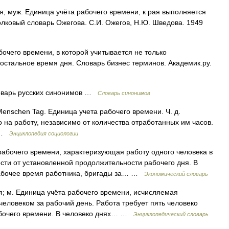
 муж. Единица учёта рабочего времени, к рая выполняется
олковый словарь Ожегова. С.И. Ожегов, Н.Ю. Шведова. 1949
чего времени, в которой учитывается не только
остальное время дня. Словарь бизнес терминов. Академик.ру.
оварь русских синонимов …
Словарь синонимов
enschen Tag. Единица учета рабочего времени. Ч. д.
 на работу, независимо от количества отработанных им часов.
9 …
Энциклопедия социологии
абочего времени, характеризующая работу одного человека в
ости от установленной продолжительности рабочего дня. В
рабочее время работника, бригады за… …
Экономический словарь
ня; м. Единица учёта рабочего времени, исчисляемая
еловеком за рабочий день. Работа требует пять человеко
 рабочего времени. В человеко днях… …
Энциклопедический словарь