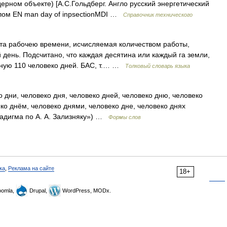
ерном объекте) [А.С.Гольдберг. Англо русский энергетический
целом EN man day of inpsectionMDI …
Справочник технического
а рабочею времени, исчисляемая количеством работы,
день. Подсчитано, что каждая десятина или каждый га земли,
чную 110 человеко дней. БАС, т.… …
Толковый словарь языка
 дни, человеко дня, человеко дней, человеко дню, человеко
еко днём, человеко днями, человеко дне, человеко днях
радигма по А. А. Зализняку») …
Формы слов
ка
,
Реклама на сайте
18+
omla,
Drupal,
WordPress, MODx.