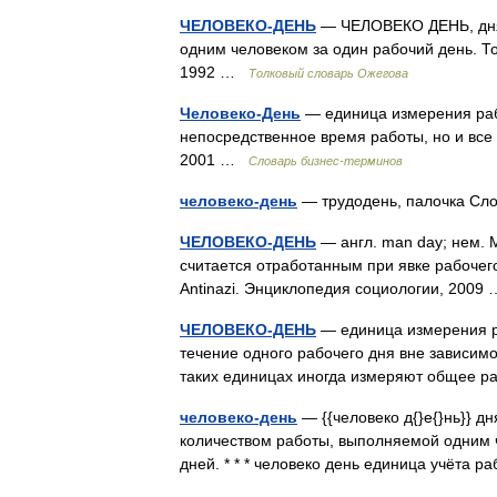
ЧЕЛОВЕКО-ДЕНЬ
— ЧЕЛОВЕКО ДЕНЬ, дня,
одним человеком за один рабочий день. Т
1992 …
Толковый словарь Ожегова
Человеко-День
— единица измерения рабо
непосредственное время работы, но и все 
2001 …
Словарь бизнес-терминов
человеко-день
— трудодень, палочка Сл
ЧЕЛОВЕКО-ДЕНЬ
— англ. man day; нем. M
считается отработанным при явке рабочего
Antinazi. Энциклопедия социологии, 200
ЧЕЛОВЕКО-ДЕНЬ
— единица измерения р
течение одного рабочего дня вне зависим
таких единицах иногда измеряют общее 
человеко-день
— {{человеко д{}е{}нь}} д
количеством работы, выполняемой одним ч
дней. * * * человеко день единица учёта