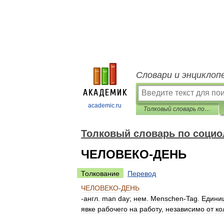
Словари и энциклоп
academic.ru
Толковый словарь по социологии
Толковый словарь по социо
ЧЕЛОВЕКО-ДЕНЬ
Толкование
Перевод
ЧЕЛОВЕКО
-
ДЕНЬ
-
англ
.
man
day
;
нем
.
Menschen
-
Tag
.
Едини
явке
рабочего
на
работу
,
независимо
от
ко