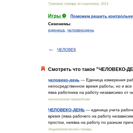
Толковый
словарь
по
социологии
.
2013
.
Игры ⚽
Поможем решить контрольну
Синонимы
:
единица
,
человекодень
ЧЕЛОВЕК
Смотреть что такое "ЧЕЛОВЕКО-ДЕ
человеко-день
— Единица измерения рабо
непосредственное время работы, но и все
явка работника на работу независимо от 
технического переводчика
ЧЕЛОВЕКО-ДЕНЬ
— единица учета рабоче
время (явка рабочего на работу независи
простои, неявка на работу по разным при
Энциклопедический словарь